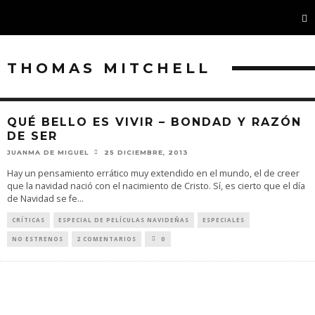
THOMAS MITCHELL
QUÉ BELLO ES VIVIR – BONDAD Y RAZÓN
DE SER
JUANMA DE MIGUEL
25 DICIEMBRE, 2013
Hay un pensamiento errático muy extendido en el mundo, el de creer
que la navidad nació con el nacimiento de Cristo. Sí, es cierto que el día
de Navidad se fe
...
CRÍTICAS
ESPECIAL DE PELÍCULAS NAVIDEÑAS
ESPECIALES
NO ESTRENOS
2 COMENTARIOS
0