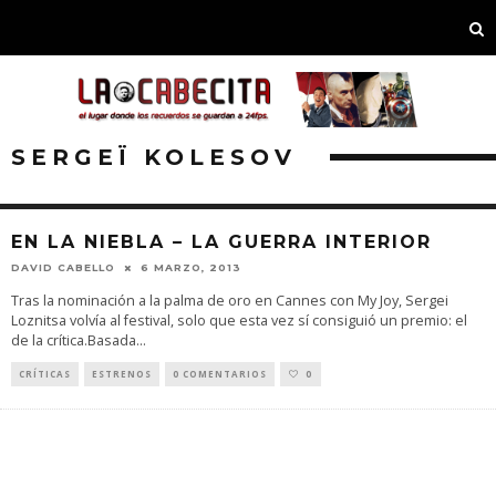
SERGEÏ KOLESOV
EN LA NIEBLA – LA GUERRA INTERIOR
DAVID CABELLO
6 MARZO, 2013
Tras la nominación a la palma de oro en Cannes con My Joy, Sergei
Loznitsa volvía al festival, solo que esta vez sí consiguió un premio: el
de la crítica.Basada
...
CRÍTICAS
ESTRENOS
0 COMENTARIOS
0