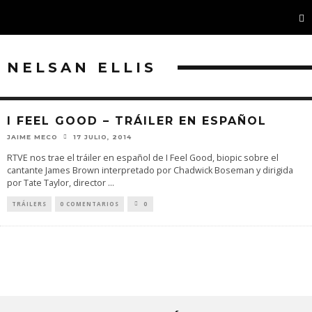
NELSAN ELLIS
I FEEL GOOD – TRÁILER EN ESPAÑOL
JAIME MECO
17 JULIO, 2014
RTVE nos trae el tráiler en español de I Feel Good, biopic sobre el
cantante James Brown interpretado por Chadwick Boseman y dirigida
por Tate Taylor, director
...
TRÁILERS
0 COMENTARIOS
0