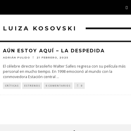
LUIZA KOSOVSKI
AÚN ESTOY AQUÍ – LA DESPEDIDA
ADRIÁN PULIDO
21 FEBRERO, 2025
El célebre director brasileño Walter Salles regresa con su película más
personal en mucho tiempo. En 1998 emocionó al mundo con la
conmovedora Estación central
...
CRÍTICAS
ESTRENOS
0 COMENTARIOS
0