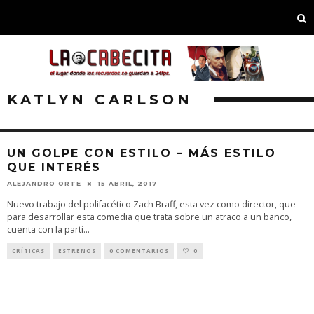
KATLYN CARLSON
UN GOLPE CON ESTILO – MÁS ESTILO
QUE INTERÉS
ALEJANDRO ORTE
15 ABRIL, 2017
Nuevo trabajo del polifacético Zach Braff, esta vez como director, que
para desarrollar esta comedia que trata sobre un atraco a un banco,
cuenta con la parti
...
CRÍTICAS
ESTRENOS
0 COMENTARIOS
0