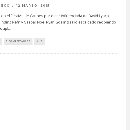
MECO
12 MARZO, 2015
en el Festival de Cannes por estar influenciada de David Lynch,
inding Refn y Gaspar Noé, Ryan Gosling salió escaldado recibiendo
 apl
...
S
0 COMENTARIOS
0