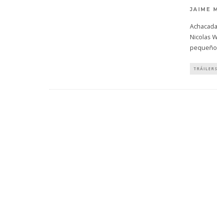
JAIME 
Achacada 
Nicolas W
pequeños
TRÁILER