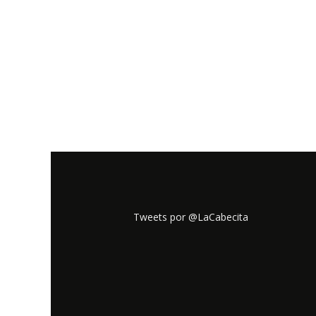
Tweets por @LaCabecita