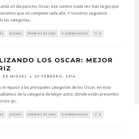
ueda un día para los Oscar, ese camino (cada vez más largo) que
peramos que se complete cada año. Y nosotros seguimos
o las categorías
...
ES
OSCARS
PREMIOS DE CINE
0 COMENTARIOS
0
LIZANDO LOS OSCAR: MEJOR
RIZ
 DE MIGUEL
25 FEBRERO, 2014
el repaso a las principales categorías de los Oscar, en esta
ablamos de la categoría de Mejor actriz, dónde están presentes
trices qu
...
ES
OSCARS
PREMIOS DE CINE
0 COMENTARIOS
0