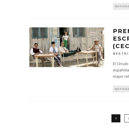
NOTICIA
PRE
ESC
(CEC
BEATRI
El Círcul
española,
mayor re
NOTICIA
1