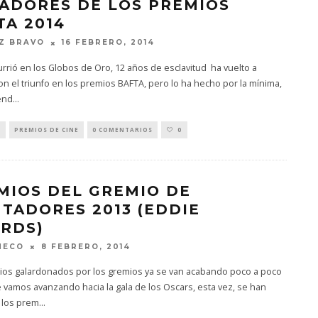
ADORES DE LOS PREMIOS
TA 2014
Z BRAVO
16 FEBRERO, 2014
rió en los Globos de Oro, 12 años de esclavitud ha vuelto a
on el triunfo en los premios BAFTA, pero lo ha hecho por la mínima,
end
...
S
PREMIOS DE CINE
0 COMENTARIOS
0
MIOS DEL GREMIO DE
TADORES 2013 (EDDIE
RDS)
MECO
8 FEBRERO, 2014
ios galardonados por los gremios ya se van acabando poco a poco
vamos avanzando hacia la gala de los Oscars, esta vez, se han
 los prem
...