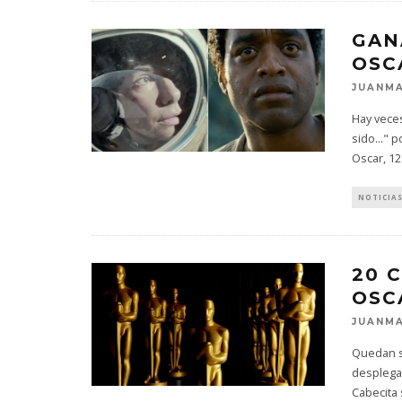
GAN
OSC
JUANMA
Hay veces
sido..." 
Oscar, 12
NOTICIA
20 
OSC
JUANMA
Quedan só
desplegad
Cabecita