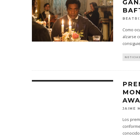
GAN
BAF
BEATRI
Como ocur
alzarse c
consigui
NOTICIA
PRE
MON
AWA
JAIME 
Los prem
conforme 
conocido