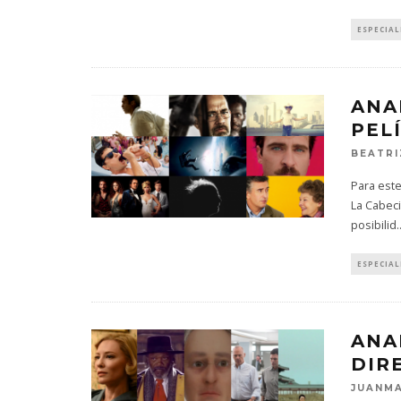
ESPECIAL
ANA
PEL
BEATRI
Para este
La Cabeci
posibilid
.
ESPECIAL
ANA
DIR
JUANMA