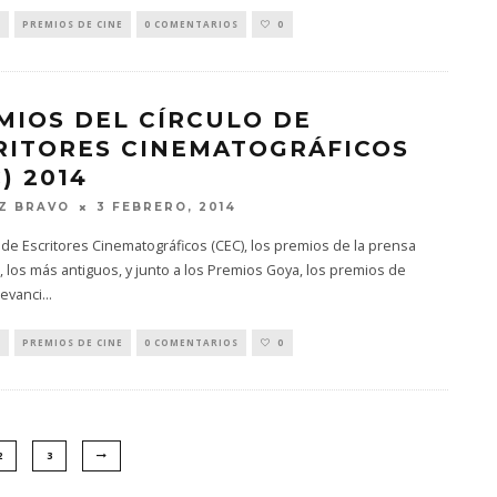
S
PREMIOS DE CINE
0 COMENTARIOS
0
MIOS DEL CÍRCULO DE
RITORES CINEMATOGRÁFICOS
) 2014
Z BRAVO
3 FEBRERO, 2014
o de Escritores Cinematográficos (CEC), los premios de la prensa
 los más antiguos, y junto a los Premios Goya, los premios de
levanci
...
S
PREMIOS DE CINE
0 COMENTARIOS
0
2
3