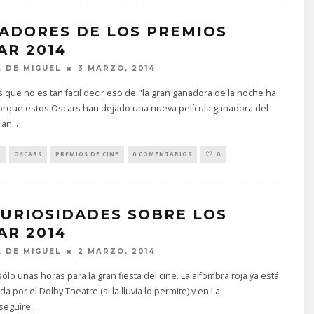
ADORES DE LOS PREMIOS
AR 2014
 DE MIGUEL
3 MARZO, 2014
 que no es tan fácil decir eso de "la gran ganadora de la noche ha
porque estos Oscars han dejado una nueva película ganadora del
 añ
...
S
OSCARS
PREMIOS DE CINE
0 COMENTARIOS
0
CURIOSIDADES SOBRE LOS
AR 2014
 DE MIGUEL
2 MARZO, 2014
lo unas horas para la gran fiesta del cine. La alfombra roja ya está
a por el Dolby Theatre (si la lluvia lo permite) y en La
 seguire
...