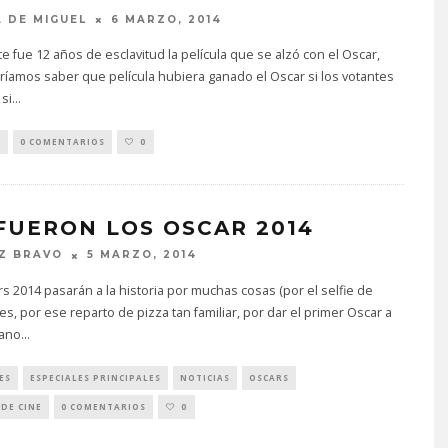
 DE MIGUEL
6 MARZO, 2014
e fue 12 años de esclavitud la película que se alzó con el Oscar,
íamos saber que película hubiera ganado el Oscar si los votantes
si
...
S
0 COMENTARIOS
0
 FUERON LOS OSCAR 2014
Z BRAVO
5 MARZO, 2014
s 2014 pasarán a la historia por muchas cosas (por el selfie de
, por ese reparto de pizza tan familiar, por dar el primer Oscar a
ano
...
ES
ESPECIALES PRINCIPALES
NOTICIAS
OSCARS
DE CINE
0 COMENTARIOS
0