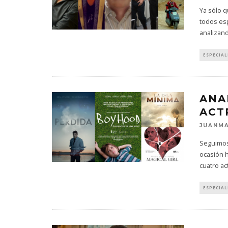
Ya sólo q
todos es
analizand
ESPECIAL
ANA
ACT
JUANMA
Seguimos 
ocasión h
cuatro ac
ESPECIAL