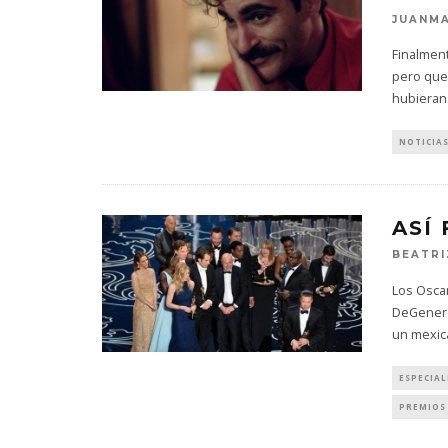
JUANMA
Finalment
pero quer
hubieran 
NOTICIA
ASÍ
BEATRI
Los Oscar
DeGeneres
un mexic
ESPECIAL
PREMIOS 