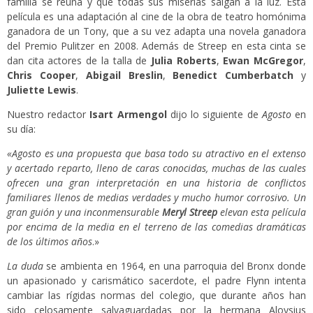
familia se reúna y que todas sus miserias salgan a la luz. Esta
película es una adaptación al cine de la obra de teatro homónima
ganadora de un Tony, que a su vez adapta una novela ganadora
del Premio Pulitzer en 2008. Además de Streep en esta cinta se
dan cita actores de la talla de
Julia Roberts
,
Ewan McGregor
,
Chris Cooper
,
Abigail Breslin
,
Benedict Cumberbatch
y
Juliette Lewis
.
Nuestro redactor
Isart Armengol
dijo lo siguiente de
Agosto
en
su día:
«Agosto es una propuesta que basa todo su atractivo en el extenso
y acertado reparto, lleno de caras conocidas, muchas de las cuales
ofrecen una gran interpretación en una historia de conflictos
familiares llenos de medias verdades y mucho humor corrosivo. Un
gran guión y una inconmensurable
Meryl Streep
elevan esta película
por encima de la media en el terreno de las comedias dramáticas
de los últimos años
.»
La duda
se ambienta en 1964, en una parroquia del Bronx donde
un apasionado y carismático sacerdote, el padre Flynn intenta
cambiar las rígidas normas del colegio, que durante años han
sido celosamente salvaguardadas por la hermana Aloysius