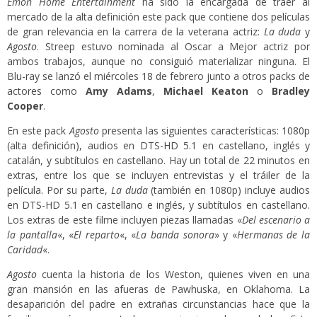
Emon Home Entertainment
ha sido la encargada de traer al
mercado de la alta definición este pack que contiene dos películas
de gran relevancia en la carrera de la veterana actriz:
La duda
y
Agosto
. Streep estuvo nominada al Oscar a Mejor actriz por
ambos trabajos, aunque no consiguió materializar ninguna. El
Blu-ray se lanzó el miércoles 18 de febrero junto a otros packs de
actores como
Amy Adams
,
Michael Keaton
o
Bradley
Cooper
.
En este pack
Agosto
presenta las siguientes características: 1080p
(alta definición), audios en DTS-HD 5.1 en castellano, inglés y
catalán, y subtítulos en castellano. Hay un total de 22 minutos en
extras, entre los que se incluyen entrevistas y el tráiler de la
película. Por su parte,
La duda
(también en 1080p) incluye audios
en DTS-HD 5.1 en castellano e inglés, y subtítulos en castellano.
Los extras de este filme incluyen piezas llamadas «
Del escenario a
la pantalla
«, «
El reparto
«, «
La banda sonora
» y «
Hermanas de la
Caridad
«.
Agosto
cuenta la historia de los Weston, quienes viven en una
gran mansión en las afueras de Pawhuska, en Oklahoma. La
desaparición del padre en extrañas circunstancias hace que la