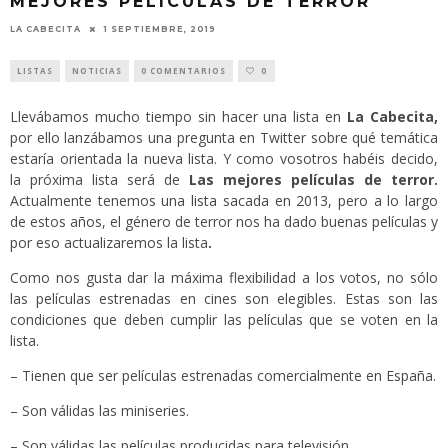
MEJORES PELÍCULAS DE TERROR
LA CABECITA
1 SEPTIEMBRE, 2019
LISTAS
NOTICIAS
0 COMENTARIOS
0
Llevábamos mucho tiempo sin hacer una lista en
La Cabecita,
por ello lanzábamos una pregunta en Twitter sobre qué temática
estaría orientada la nueva lista. Y como vosotros habéis decido,
la próxima lista será de
Las mejores películas de terror.
Actualmente tenemos
una lista sacada en 2013
, pero a lo largo
de estos años, el género de terror nos ha dado buenas películas y
por eso actualizaremos la lista
.
Como nos gusta dar la máxima flexibilidad a los votos, no sólo
las películas estrenadas en cines son elegibles. Estas son las
condiciones que deben cumplir las películas que se voten en la
lista.
– Tienen que ser películas estrenadas comercialmente en España.
– Son válidas las miniseries.
– Son válidas las películas producidas para televisión.